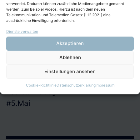
Veröffentlicht
7. März 2024
verwendet. Dadurch können zusätzliche Medienangebote gemacht
werden. Zum Beispiel Videos. Hierzu ist nach dem neuen
am
Von
Marvin Schamell
Telekommunikation und Telemedien Gesetz (1.12.2021) eine
Kategorisiert
Allgemein
ausdrückliche Einwilligung erforderlich.
als
Dienste verwalten
Akzeptieren
Ablehnen
Beitragsnavigation
Vorheriger Beitrag
Jahresprogramm 2024
Einstellungen ansehen
Cookie-Richtlinie
Datenschutzerklärung
Impressum
Nächster Beitrag
#5.Mai