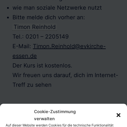
wie man soziale Netzwerke nutzt
Bitte melde dich vorher an:
Timon Reinhold
Tel.: 0201 – 2205149
E-Mail:
Timon.Reinhold@evkirche-
essen.de
Der Kurs ist kostenlos.
Wir freuen uns darauf, dich im Internet-
Treff zu sehen
Cookie-Zustimmung
verwalten
Auf dieser Website werden Cookies für die technische Funktionalität