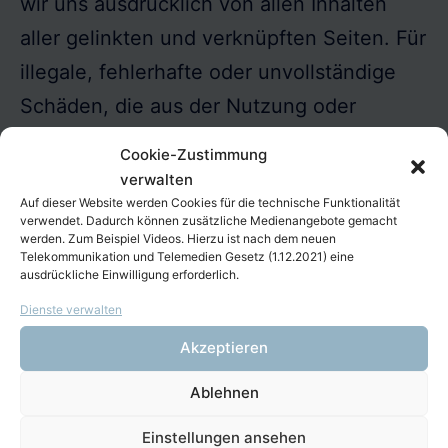
wir uns ausdrücklich von allen Inhalten
aller gelinkten und verknüpften Seiten. Für
illegale, fehlerhafte oder unvollständige
Schäden, die aus der Nutzung oder
Nichtnutzung solcherart dargebotener
Cookie-Zustimmung
Informationen entstehen, haftet allein der
verwalten
Auf dieser Website werden Cookies für die technische Funktionalität
Anbieter der Seite, auf die verwiesen
verwendet. Dadurch können zusätzliche Medienangebote gemacht
wurde; nicht derjenige, der über Links auf
werden. Zum Beispiel Videos. Hierzu ist nach dem neuen
Telekommunikation und Telemedien Gesetz (1.12.2021) eine
die jeweilige Veröffentlichung lediglich
ausdrückliche Einwilligung erforderlich.
verweist.
Dienste verwalten
Akzeptieren
Urheber- und Schutzrechte
Ablehnen
Der gesamte Web-Auftritt ist
Einstellungen ansehen