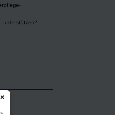
erpflege-
u unterstützen?
s.