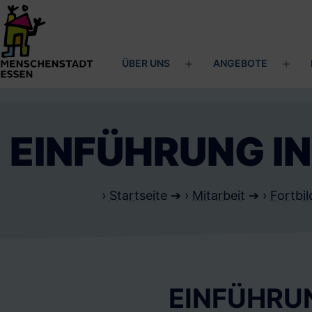
Zum
Inhalt
springen
ÜBER UNS
ANGEBOTE
Menü
Men
Menschenstadt
öffnen
öffn
Essen
EINFÜHRUNG IN
›
Startseite
➔ ›
Mitarbeit
➔ ›
Fortbi
EINFÜHRUN