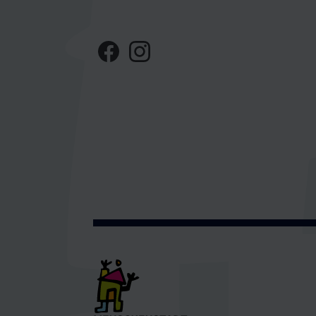
F
I
A
N
C
S
E
T
B
A
O
G
O
R
K
A
M