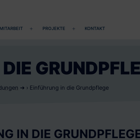
MITARBEIT
PROJEKTE
KONTAKT
ü
Menü
Menü
en
öffnen
öffnen
 DIE GRUNDPFL
ldungen
➔ ›
Einführung in die Grundpflege
G IN DIE GRUNDPFLEG