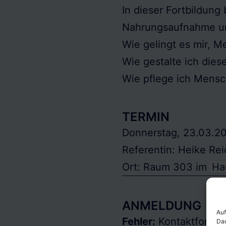
In dieser Fortbildung
Nahrungsaufnahme un
Wie gelingt es mir, 
Wie gestalte ich die
Wie pflege ich Mensc
TERMIN
Donnerstag, 23.03.20
Referentin: Heike Rei
Ort: Raum 303 im
Ha
ANMELDUNG
Auf
Fehler:
Kontaktformul
Dad