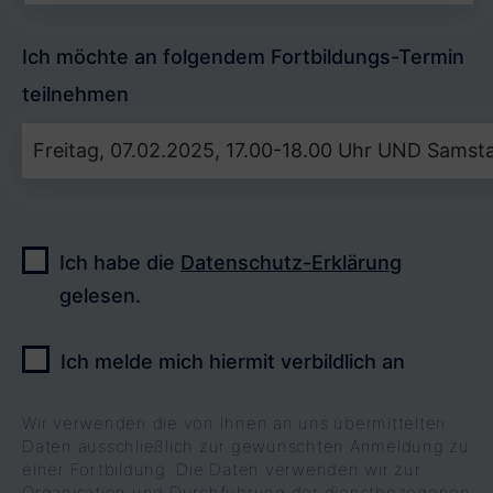
Ich möchte an folgendem Fortbildungs-Termin
teilnehmen
B
Ich habe die
Datenschutz-Erklärung
i
gelesen.
t
t
Ich melde mich hiermit verbildlich an
e
l
Wir verwenden die von Ihnen an uns übermittelten
Daten ausschließlich zur gewünschten Anmeldung zu
a
einer Fortbildung. Die Daten verwenden wir zur
Organisation und Durchführung der dienstbezogenen