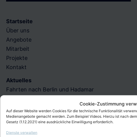
e
e
Startseite
r
Über uns
Angebote
.
Mitarbeit
Projekte
Kontakt
Aktuelles
Fahrten nach Berlin und Hadamar
Veranstaltungstipp: Udo Sierck – Frech & frei. 50
Cookie-Zustimmung verw
Jahre Kämpfe der Behindertenbewegung
Auf dieser Website werden Cookies für die technische Funktionalität verwe
Medienangebote gemacht werden. Zum Beispiel Videos. Hierzu ist nach de
Das Freizeitenprogramm 2026 ist da!
Gesetz (1.12.2021) eine ausdrückliche Einwilligung erforderlich.
E-Mail
:
menschenstadt-essen@evkirche-
Dienste verwalten