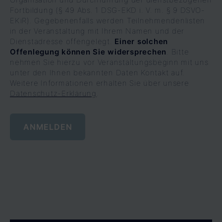
s
Fortbildung (§ 49 Abs. 1 DSG-EKD i. V. m. § 9 DSVO-
s
EKiR). Gegebenenfalls werden Teilnehmendenlisten
in der Veranstaltung mit Ihrem Namen und der
e
Dienstadresse offengelegt.
Einer solchen
d
Offenlegung können Sie widersprechen
. Bitte
nehmen Sie hierzu vor Veranstaltungsbeginn mit uns
i
unter den Ihnen bekannten Daten Kontakt auf.
Weitere Informationen erhalten Sie über unsere
e
Datenschutz-Erklärung
.
s
e
s
F
Alternative:
e
l
d
l