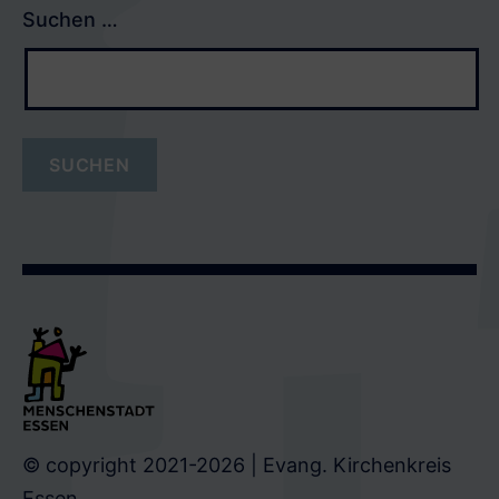
E
T
Suchen …
B
A
O
G
O
R
K
A
M
© copyright 2021-2026 | Evang. Kirchenkreis
Essen