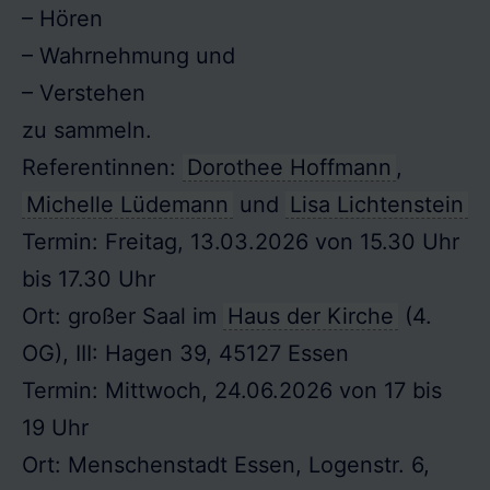
– Hören
– Wahrnehmung und
– Verstehen
zu sammeln.
Referentinnen:
Dorothee Hoffmann
,
Michelle Lüdemann
und
Lisa Lichtenstein
Termin: Freitag, 13.03.2026 von 15.30 Uhr
bis 17.30 Uhr
Ort: großer Saal im
Haus der Kirche
(4.
OG), III: Hagen 39, 45127 Essen
Termin: Mittwoch, 24.06.2026 von 17 bis
19 Uhr
Ort: Menschenstadt Essen, Logenstr. 6,