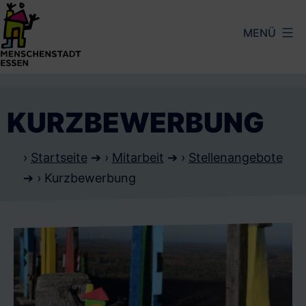
Zum
MENÜ
Inhalt
springen
Menschenstadt
Essen
KURZBEWERBUNG
›
Startseite
➔ ›
Mitarbeit
➔ ›
Stellenangebote
➔ ›
Kurzbewerbung