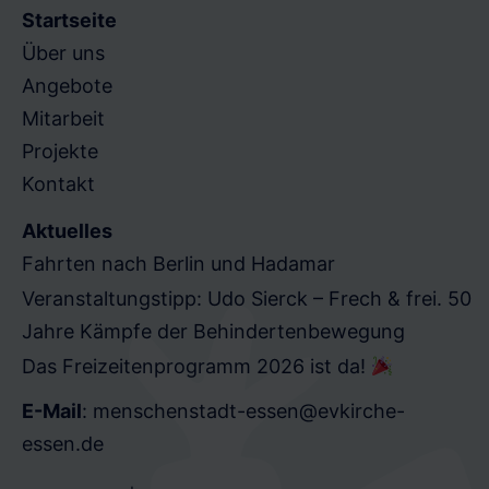
Startseite
d
Über uns
e
Angebote
m
Mitarbeit
p
Projekte
t
Kontakt
y
Aktuelles
.
Fahrten nach Berlin und Hadamar
Veranstaltungstipp: Udo Sierck – Frech & frei. 50
Jahre Kämpfe der Behindertenbewegung
Das Freizeitenprogramm 2026 ist da!
E-Mail
:
menschenstadt-essen@evkirche-
essen.de