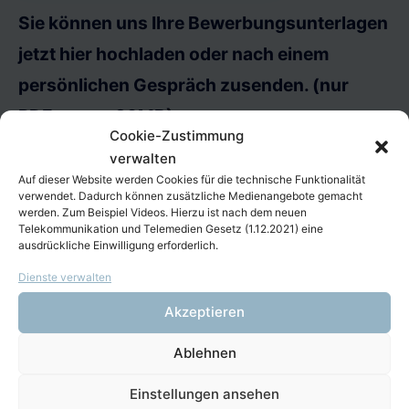
Sie können uns Ihre Bewerbungsunterlagen
jetzt hier hochladen oder nach einem
persönlichen Gespräch zusenden. (nur
PDFs, max. 20MB)
Cookie-Zustimmung
verwalten
Auf dieser Website werden Cookies für die technische Funktionalität
verwendet. Dadurch können zusätzliche Medienangebote gemacht
werden. Zum Beispiel Videos. Hierzu ist nach dem neuen
Telekommunikation und Telemedien Gesetz (1.12.2021) eine
ausdrückliche Einwilligung erforderlich.
P
Ich habe die
Datenschutz-Erklärung
Dienste verwalten
l
gelesen.
Akzeptieren
e
a
Ablehnen
Ich willige in die Weiterverarbeitung meiner
s
Angaben und Daten ein.
Einstellungen ansehen
e