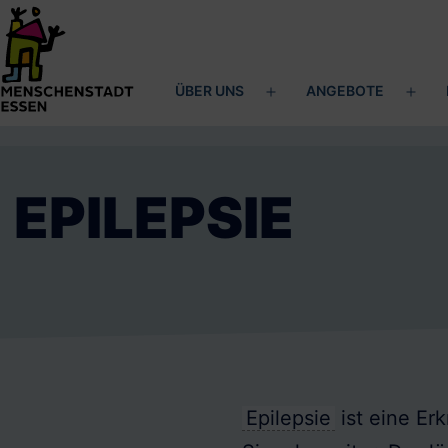
Zum
Inhalt
springen
ÜBER UNS
ANGEBOTE
Menü
Men
Menschenstadt
öffnen
öffn
Essen
EPILEPSIE
Epilepsie
ist eine Er