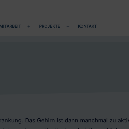
MITARBEIT
PROJEKTE
KONTAKT
ü
Menü
Menü
en
öffnen
öffnen
krankung. Das Gehirn ist dann manchmal zu aktiv