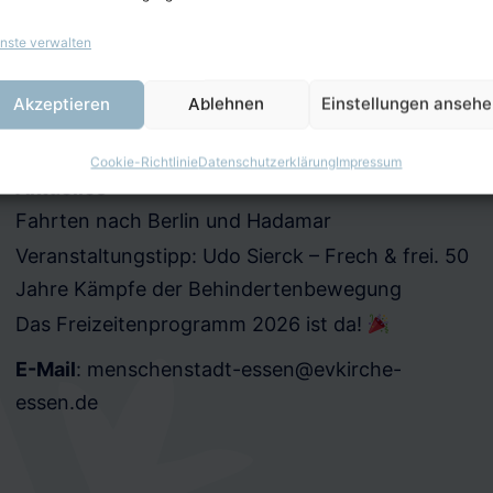
nste verwalten
Akzeptieren
Ablehnen
Einstellungen anseh
Cookie-Richtlinie
Datenschutzerklärung
Impressum
Aktuelles
Fahrten nach Berlin und Hadamar
Veranstaltungstipp: Udo Sierck – Frech & frei. 50
Jahre Kämpfe der Behindertenbewegung
Das Freizeitenprogramm 2026 ist da!
E-Mail
:
menschenstadt-essen@evkirche-
essen.de