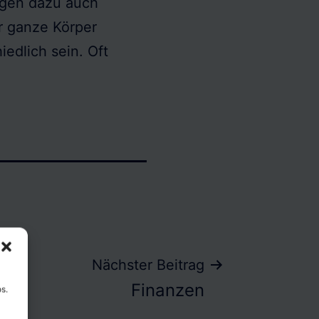
sagen dazu auch
r ganze Körper
edlich sein. Oft
Nächster Beitrag
Finanzen
s.