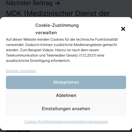
Nächster Beitrag
MDK (Medizinischer Dienst der
Kranken-Versicherungen)
Cookie-Zustimmung
verwalten
Auf dieser Website werden Cookies für die technische Funktionalität
verwendet. Dadurch können zusätzliche Medienangebote gemacht
werden. Zum Beispiel Videos. Hierzu ist nach dem neuen
Telekommunikation und Telemedien Gesetz (1.12.2021) eine
ausdrückliche Einwilligung erforderlich.
Dienste verwalten
Startseite
Akzeptieren
Über uns
Angebote
Ablehnen
Mitarbeit
Einstellungen ansehen
Projekte
Kontakt
Cookie-Richtlinie
Datenschutzerklärung
Impressum
Aktuelles