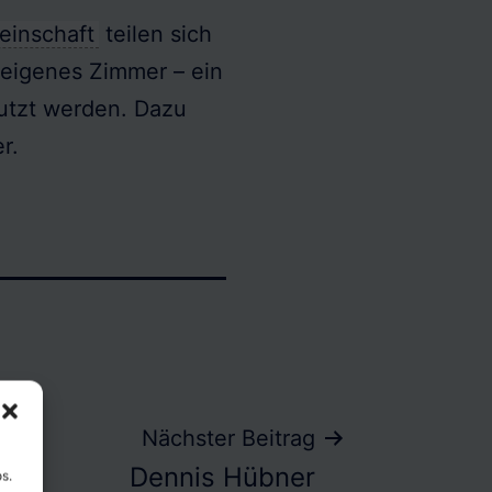
inschaft
teilen sich
 eigenes Zimmer – ein
utzt werden. Dazu
r.
Nächster Beitrag
Dennis Hübner
s.