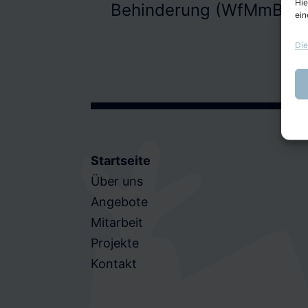
Hie
Behinderung (WfMmB)
ein
Die
Startseite
Über uns
Angebote
Mitarbeit
Projekte
Kontakt