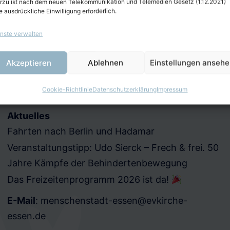
rzu ist nach dem neuen Telekommunikation und Telemedien Gesetz (1.12.2021)
e ausdrückliche Einwilligung erforderlich.
nste verwalten
Akzeptieren
Ablehnen
Einstellungen anseh
Cookie-Richtlinie
Datenschutzerklärung
Impressum
Aktuelles
Fahrten nach Berlin und Hadamar
Veranstaltungstipp: Udo Sierck – Frech & frei. 50
Jahre Kämpfe der Behindertenbewegung
Das Freizeitenprogramm 2026 ist da!
E-Mail
:
menschenstadt-essen@evkirche-
essen.de