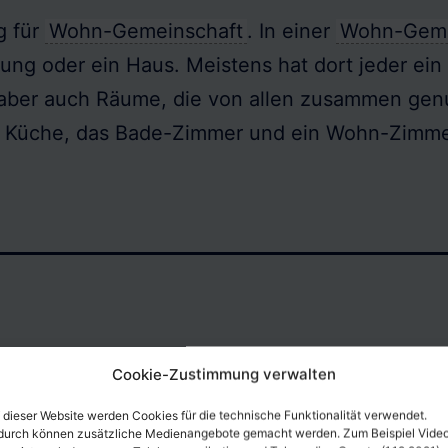
g für
Wohn-Gemeinschaft
. In einer
Wohn-Geme
g oder ein Haus. Meistens hat dort jeder ein
 aber auch Räume, die von allen zusammen gen
e Küche, das Bade-Zimmer und ein Wohn-Zimme
Cookie-Zustimmung verwalten
ation
 dieser Website werden Cookies für die technische Funktionalität verwendet.
 mit
urch können zusätzliche Medienangebote gemacht werden. Zum Beispiel Video