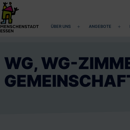
Zum
Inhalt
springen
ÜBER UNS
ANGEBOTE
Menü
Men
Menschenstadt
öffnen
öffn
Essen
WG, WG-ZIMM
GEMEINSCHAF