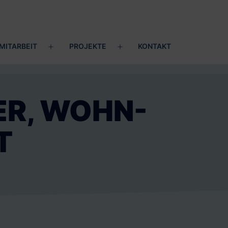
MITARBEIT
PROJEKTE
KONTAKT
ü
Menü
Menü
en
öffnen
öffnen
ER, WOHN-
T