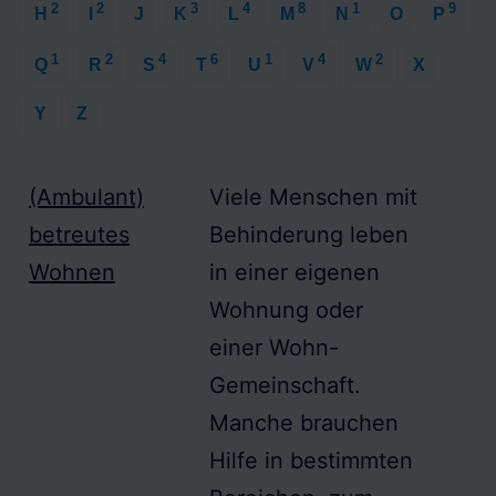
2
2
3
4
8
1
9
H
I
J
K
L
M
N
O
P
1
2
4
6
1
4
2
Q
R
S
T
U
V
W
X
Y
Z
(Ambulant)
Viele Menschen mit
betreutes
Behinderung leben
Wohnen
in einer eigenen
Wohnung oder
einer
Wohn-
Gemeinschaft
.
Manche brauchen
Hilfe in bestimmten