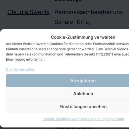
Claudia Swehla
Personalsachbearbeitung
Schule, KiTa,
Freizeit-Assistenz
Cookie-Zustimmung verwalten
Dana Azzam
Abrechnung
Auf dieser Website werden Cookies für die technische Funktionalität verwen
können zusätzliche Medienangebote gemacht werden. Zum Beispiel Videos. 
Integrations-
dem neuen Telekommunikation und Telemedien Gesetz (1.12.2021) eine ausd
Einwilligung erforderlich.
Assistenz Schule
Dienste verwalten
Daniela Keil
Projektleitung
Akzeptieren
Freizeit-Assistenz
Ablehnen
Konfirmationsunterricht
Einstellungen ansehen
Beschwerde-
Management
Cookie-Richtlinie
Datenschutzerklärung
Impressum
Multiplikatorin